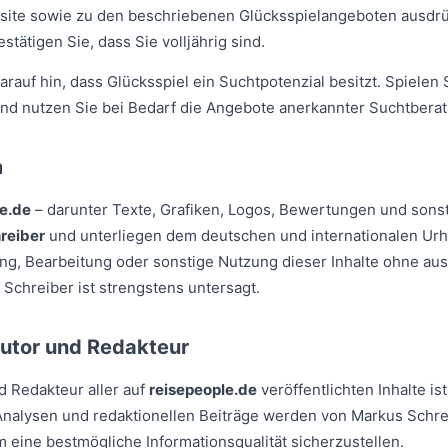
site sowie zu den beschriebenen Glücksspielangeboten ausdrüc
tätigen Sie, dass Sie volljährig sind.
rauf hin, dass Glücksspiel ein Suchtpotenzial besitzt. Spielen 
d nutzen Sie bei Bedarf die Angebote anerkannter Suchtberat
m
le.de
– darunter Texte, Grafiken, Logos, Bewertungen und sonsti
reiber
und unterliegen dem deutschen und internationalen Urh
ung, Bearbeitung oder sonstige Nutzung dieser Inhalte ohne aus
chreiber ist strengstens untersagt.
Autor und Redakteur
d Redakteur aller auf
reisepeople.de
veröffentlichten Inhalte is
nalysen und redaktionellen Beiträge werden von Markus Schrei
m eine bestmögliche Informationsqualität sicherzustellen.