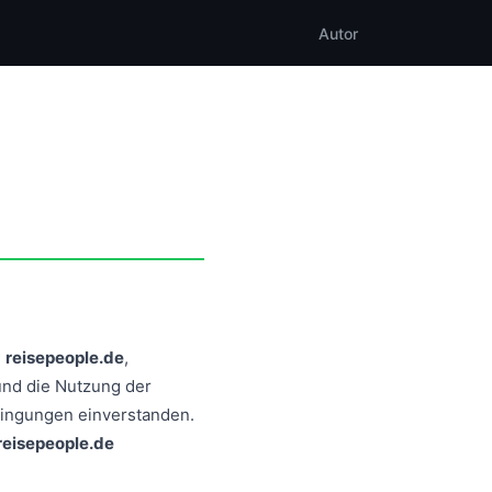
Autor
e
reisepeople.de
,
 und die Nutzung der
edingungen einverstanden.
reisepeople.de